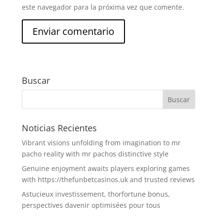
este navegador para la próxima vez que comente.
Buscar
Noticias Recientes
Vibrant visions unfolding from imagination to mr
pacho reality with mr pachos distinctive style
Genuine enjoyment awaits players exploring games
with https://thefunbetcasinos.uk and trusted reviews
Astucieux investissement, thorfortune bonus,
perspectives davenir optimisées pour tous