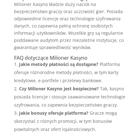
Milioner Kasyno kładzie duży nacisk na
bezpieczeństwo graczy oraz uczciwość gier. Posiada
odpowiednie licencje oraz technologie szyfrowania
danych, co zapewnia pełną ochronę osobistych
informacji użytkowników. Wszelkie gry są regularnie
poddawane audytom przez niezależne instytucje, co
gwarantuje sprawiedliwość wyników.
FAQ dotyczące Milioner Kasyno
Jakie metody płatności są dostępne?
Platforma
oferuje różnorodne metody płatności, w tym karty
kredytowe, e-portfele i przelewy bankowe.
Czy Milioner Kasyno jest bezpieczne?
Tak, kasyno
posiada licencje i stosuje zaawansowane technologie
szyfrowania, co zapewnia bezpieczeństwo graczy.
Jakie bonusy oferuje platforma?
Gracze mogą
skorzystać z różnych promocji, w tym bonusów
powitalnych oraz ofert lojalnościowych.