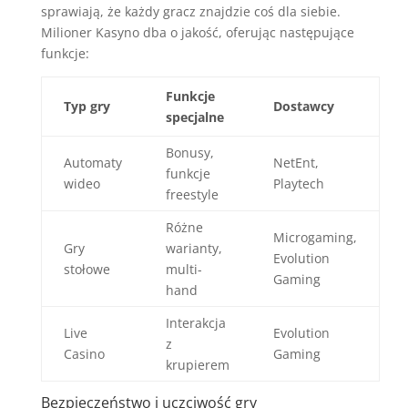
sprawiają, że każdy gracz znajdzie coś dla siebie.
Milioner Kasyno dba o jakość, oferując następujące
funkcje:
Funkcje
Typ gry
Dostawcy
specjalne
Bonusy,
Automaty
NetEnt,
funkcje
wideo
Playtech
freestyle
Różne
Microgaming,
Gry
warianty,
Evolution
stołowe
multi-
Gaming
hand
Interakcja
Live
Evolution
z
Casino
Gaming
krupierem
Bezpieczeństwo i uczciwość gry