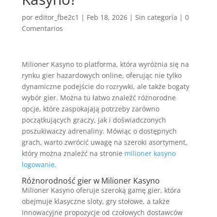
por
editor_fbe2c1
|
Feb 18, 2026
|
Sin categoría
|
0
Comentarios
Milioner Kasyno to platforma, która wyróżnia się na
rynku gier hazardowych online, oferując nie tylko
dynamiczne podejście do rozrywki, ale także bogaty
wybór gier. Można tu łatwo znaleźć różnorodne
opcje, które zaspokajają potrzeby zarówno
początkujących graczy, jak i doświadczonych
poszukiwaczy adrenaliny. Mówiąc o dostępnych
grach, warto zwrócić uwagę na szeroki asortyment,
który można znaleźć na stronie
milioner kasyno
logowanie
.
Różnorodność gier w Milioner Kasyno
Milioner Kasyno oferuje szeroką gamę gier, która
obejmuje klasyczne sloty, gry stołowe, a także
innowacyjne propozycje od czołowych dostawców