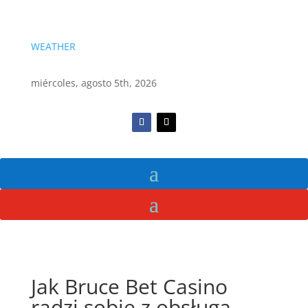
WEATHER
miércoles, agosto 5th, 2026
Jak Bruce Bet Casino
radzi sobie z obsługą