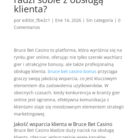
klienta?
por
editor_fbe2c1
|
Ene 14, 2026
|
Sin categoría
|
0
Comentarios
Bruce Bet Casino to platforma, która wyróżnia się na
rynku gier online, oferując nie tylko szeroki wachlarz
gier i atrakcyjne bonusy, ale także profesjonalną
obsługę klienta.
bruce bet casino bonus
przyciąga
graczy swoją jakością wsparcia, co jest kluczowym
elementem dla zadowolenia użytkowników. W
obecnych czasach, kiedy konkurencja w branży gier
online jest ogromna, efektywna komunikacja z
klientami staje się nieodzownym elementem strategii
marketingowej.
Jakość wsparcia klienta w Bruce Bet Casino
Bruce Bet Casino kładzie duży nacisk na obsługę
klienta, oferując jednocześnie wiele kanałów