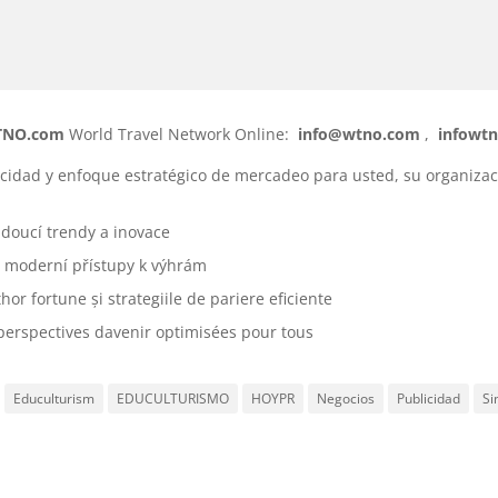
NO.com
World Travel Network Online:
info@wtno.com
,
infowt
cidad y enfoque estratégico de mercadeo para usted, su organiza
doucí trendy a inovace
 a moderní přístupy k výhrám
hor fortune și strategiile de pariere eficiente
perspectives davenir optimisées pour tous
Educulturism
EDUCULTURISMO
HOYPR
Negocios
Publicidad
Si