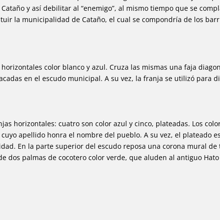
e Cataño y así debilitar al “enemigo”, al mismo tiempo que se compl
tituir la municipalidad de Cataño, el cual se compondría de los bar
orizontales color blanco y azul. Cruza las mismas una faja diagona
cadas en el escudo municipal. A su vez, la franja se utilizó para d
s horizontales: cuatro son color azul y cinco, plateadas. Los colo
 cuyo apellido honra el nombre del pueblo. A su vez, el plateado e
ad. En la parte superior del escudo reposa una corona mural de tr
de dos palmas de cocotero color verde, que aluden al antiguo Hato