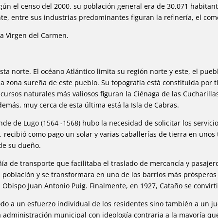
Según el censo del 2000, su población general era de 30,071 habitan
te, entre sus industrias predominantes figuran la refinería, el com
la Virgen del Carmen.
ta norte. El océano Atlántico limita su región norte y este, el pueb
 zona sureña de este pueblo. Su topografía está constituida por ti
ecursos naturales más valiosos figuran la Ciénaga de las Cucharilla
emás, muy cerca de esta última está la Isla de Cabras.
 de Lugo (1564 -1568) hubo la necesidad de solicitar los servici
 recibió como pago un solar y varias caballerías de tierra en unos 
 de su dueño.
a de transporte que facilitaba el traslado de mercancía y pasajero
población y se transformara en uno de los barrios más próspero
 Obispo Juan Antonio Puig. Finalmente, en 1927, Cataño se convirt
do a un esfuerzo individual de los residentes sino también a un jue
administración municipal con ideología contraria a la mayoría que