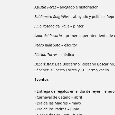
Agustín Pérez
– abogado e historiador
Baldomero Roig Vélez –
abogado y político. Rep
Julio Rosado del Valle
– pintor
Isaac del Rosario
– primer superintendente de 
Pedro Juan Soto
– escritor
Plácido Torres
– médico
Deportistas
: Lisa Boscarino, Rossano Boscarin
Sánchez, Gilberto Torres y Guillermo Vaello
Eventos
• Entrega de regalos en el día de reyes – enero
• Carnaval de Cataño – abril
• Día de las Madres – mayo
• Día de los Padres – junio
• Noche de San Juan – junio